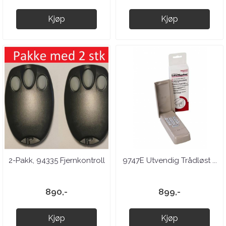
Kjøp
Kjøp
2-Pakk, 94335 Fjernkontroll
9747E Utvendig Trådløst ...
890,-
899,-
Kjøp
Kjøp