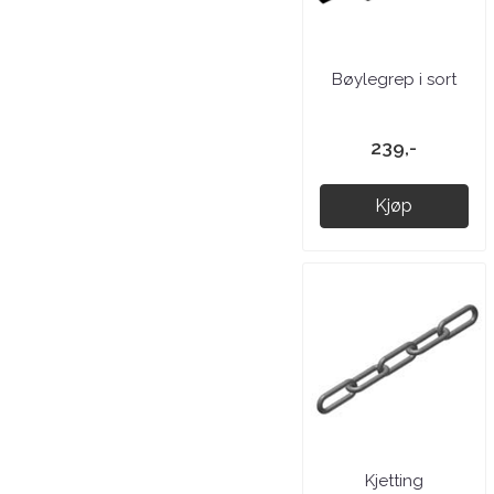
Bøylegrep i sort
239,-
Kjøp
Kjetting