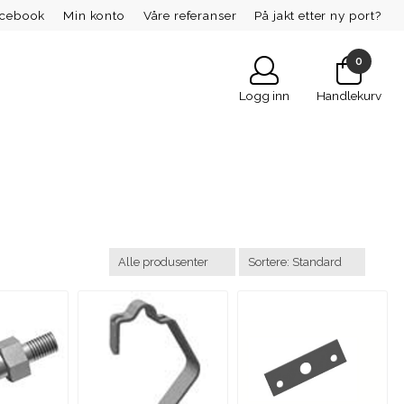
acebook
Min konto
Våre referanser
På jakt etter ny port?
0
Logg inn
Handlekurv