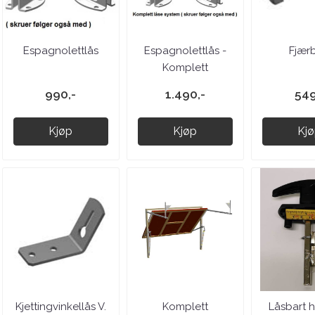
Espagnolettlås
Espagnolettlås -
Fjærb
Komplett
990,-
1.490,-
549
Kjøp
Kjøp
Kj
Kjettingvinkellås V.
Komplett
Låsbart 