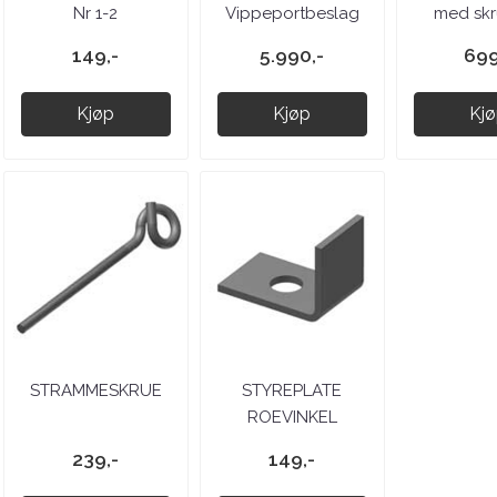
Nr 1-2
Vippeportbeslag
med skrue
149,-
5.990,-
699
Kjøp
Kjøp
Kj
STRAMMESKRUE
STYREPLATE
ROEVINKEL
239,-
149,-