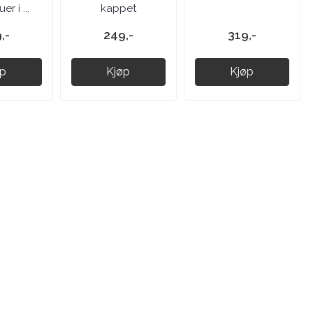
r i ...
kappet
,-
249,-
319,-
øp
Kjøp
Kjøp