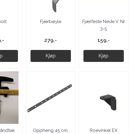
olt
Fjærbøyle
Fjærfeste Nede V. Nr
3-5
,-
279,-
159,-
øp
Kjøp
Kjøp
håndtak
Oppheng 45 cm,
Roevinkel EX