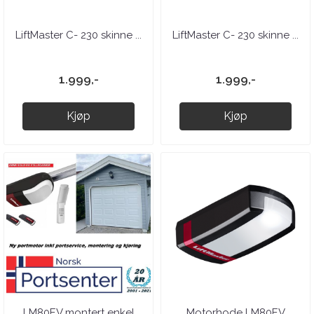
LiftMaster C- 230 skinne ...
LiftMaster C- 230 skinne ...
1.999,-
1.999,-
Kjøp
Kjøp
LM80EV montert enkel
Motorhode LM80EV