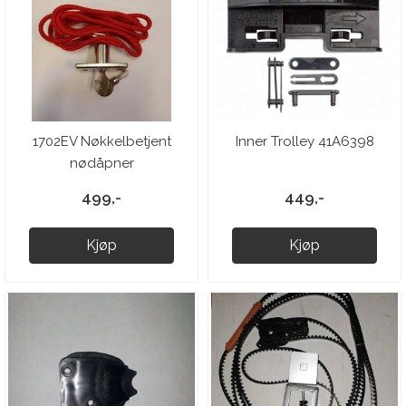
1702EV Nøkkelbetjent
Inner Trolley 41A6398
nødåpner
499,-
449,-
Kjøp
Kjøp