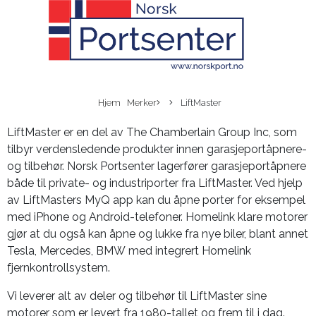
Hjem
Merker
LiftMaster
LiftMaster er en del av The Chamberlain Group Inc, som
tilbyr verdensledende produkter innen garasjeportåpnere-
og tilbehør. Norsk Portsenter lagerfører garasjeportåpnere
både til private- og industriporter fra LiftMaster. Ved hjelp
av LiftMasters MyQ app kan du åpne porter for eksempel
med iPhone og Android-telefoner. Homelink klare motorer
gjør at du også kan åpne og lukke fra nye biler, blant annet
Tesla, Mercedes, BMW med integrert Homelink
fjernkontrollsystem.
Vi leverer alt av deler og tilbehør til LiftMaster sine
motorer som er levert fra 1980-tallet og frem til i dag.