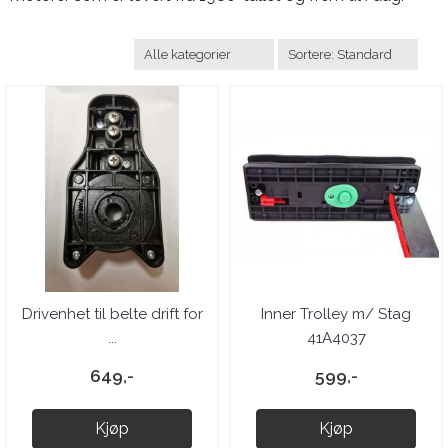
Drivenhet til belte drift for
Inner Trolley m/ Stag
...
41A4037
649,-
599,-
Kjøp
Kjøp