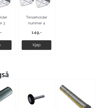
older
Trinseholder
r 3
nummer 4
-
149,-
p
Kjøp
gså