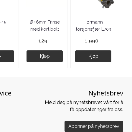
-45
Ø46mm Trinse
Hørmann
med kort bolt
torsjonsfjær L703
-
129,-
1.990,-
p
Kjøp
Kjøp
vice
Nyhetsbrev
Meld deg på nyhetsbrevet vårt for å
få oppdateringer fra oss.
Abonner på nyhetsbrev