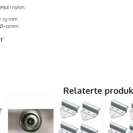
hjul i nylon.
 + 19 mm
: Ø=11mm
r
Relaterte produk