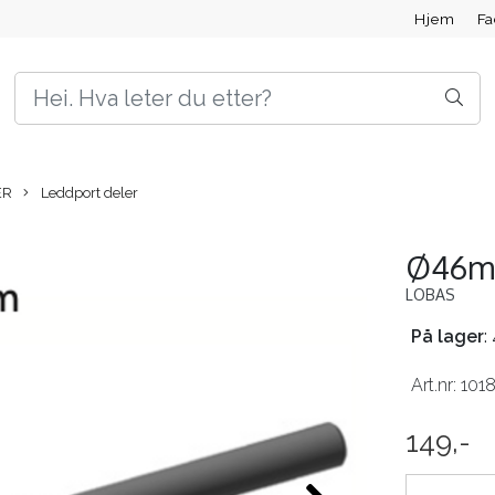
Hjem
F
ER
Leddport deler
Ø46mm
LOBAS
På lager
:
Art.nr:
101
149,-