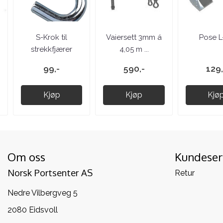
S-Krok til
Vaiersett 3mm á
Pose L
strekkfjærer
4,05 m ...
99,-
590,-
129,
Kjøp
Kjøp
Kjø
Om oss
Kundeser
Norsk Portsenter AS
Retur
Nedre Vilbergveg 5
2080 Eidsvoll