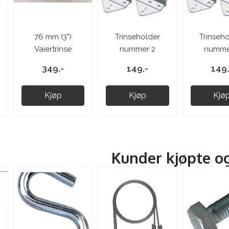
76 mm (3")
Trinseholder
Trinseh
Vaiertrinse
nummer 2
numme
349,-
149,-
149,
Kjøp
Kjøp
Kjø
Kunder kjøpte o