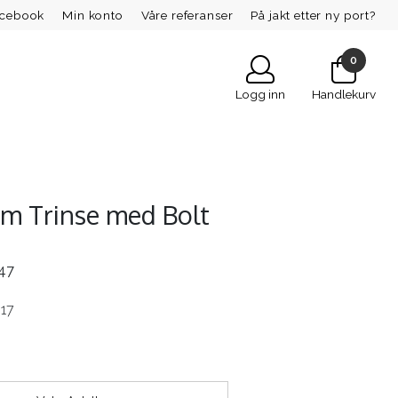
acebook
Min konto
Våre referanser
På jakt etter ny port?
0
Logg inn
Handlekurv
 Trinse med Bolt
 47
817